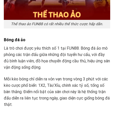
Thể thao ảo FUN88 có rất nhiều thể thức cược hấp dẫn.
Bóng đá ảo
Là trò chơi được yêu thích số 1 tại FUN88. Bóng đá ảo mô
phỏng các trận đấu giữa những đội tuyển hư cấu, với đầy
đủ bình luận viên, đồ họa chuyển động cầu thủ, hiệu ứng sân
vận động sống động.
Mỗi kèo bóng chỉ diễn ra vỏn vẹn trong vòng 3 phút với các
kèo cược phổ biến: 1X2, Tài/Xỉu, chính xác tỷ số, tổng số
bàn thắng. Điểm nổi bật của sân chơi này là hệ thống trận
đấu diễn ra liên tục trong ngày, giao diện cực giống bóng đá
thật.