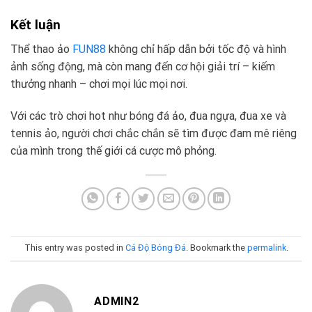
Kết luận
Thể thao ảo
FUN88
không chỉ hấp dẫn bởi tốc độ và hình
ảnh sống động, mà còn mang đến cơ hội giải trí – kiếm
thưởng nhanh – chơi mọi lúc mọi nơi.
Với các trò chơi hot như bóng đá ảo, đua ngựa, đua xe và
tennis ảo, người chơi chắc chắn sẽ tìm được đam mê riêng
của mình trong thế giới cá cược mô phỏng.
This entry was posted in
Cá Độ Bóng Đá
. Bookmark the
permalink
.
ADMIN2