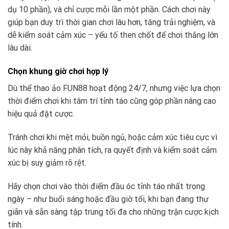
dụ 10 phần), và chỉ cược mỗi lần một phần. Cách chơi này
giúp bạn duy trì thời gian chơi lâu hơn, tăng trải nghiệm, và
dễ kiểm soát cảm xúc – yếu tố then chốt để chơi thắng lớn
lâu dài.
Chọn khung giờ chơi hợp lý
Dù thể thao ảo FUN88 hoạt động 24/7, nhưng việc lựa chọn
thời điểm chơi khi tâm trí tỉnh táo cũng góp phần nâng cao
hiệu quả đặt cược.
Tránh chơi khi mệt mỏi, buồn ngủ, hoặc cảm xúc tiêu cực vì
lúc này khả năng phân tích, ra quyết định và kiểm soát cảm
xúc bị suy giảm rõ rệt.
Hãy chọn chơi vào thời điểm đầu óc tỉnh táo nhất trong
ngày – như buổi sáng hoặc đầu giờ tối, khi bạn đang thư
giãn và sẵn sàng tập trung tối đa cho những trận cược kịch
tính.