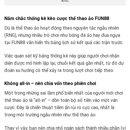
khó.
Nắm chắc thống kê kèo cược thể thao ảo FUN88
Dù là thể thao ảo hoạt động theo nguyên tắc ngẫu nhiên
(RNG), nhưng nhiều trò chơi như bóng đá ảo hay đua ngựa
tại FUN88 vẫn hiển thị bảng lịch sử kết quả các trận trước.
Việc quan sát kỹ bảng thống kê này giúp người chơi nhận
diện được mô hình lặp lại, chuỗi kết quả gần nhất, từ đó dự
đoán xu hướng có thể xảy ra trong lượt chơi tiếp theo.
Không all-in – nên chia vốn theo phiên chơi
Một trong những sai lầm phổ biến nhất của người mới chơi
thể thao ảo là “all-in” – dồn toàn bộ số tiền vào một ván
cược. Đây là chiến thuật tiềm ẩn rủi ro cực cao, nhất là
trong môi trường ngẫu nhiên như thể thao ảo.
Thay vì vậy, bạn nên chia nhỏ ngân sách thành nhiều phần (ví