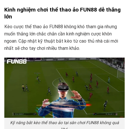
Kinh nghiệm chơi thể thao ảo FUN88 dễ thắng
lớn
Kèo cược thể thao ảo FUN88 không khó tham gia nhưng
muốn thắng lớn chắc chắn cần kinh nghiệm cược khôn
ngoan. Cập nhật kỹ thuật bắt kèo từ cao thủ nhà cái mới
nhất sẽ cho tay chơi nhiều tham khảo.
Kỹ năng bắt kèo thể thao ảo tại sân chơi FUN88 không quá