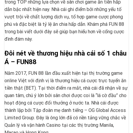
trong TOP những lựa chọn về sân chơi game ăn tiền hấp
dẫn bậc nhất hiện nay. Nhà cái ghi điểm bởi những yếu tố
vượt trội về chất lượng dịch vụ, tổ hợp game cược phong
phú và đặc biệt là tỷ lệ ăn chia hấp dẫn. Khám phá FUN 88
trong bài viết dưới đây sẽ giúp bạn hiểu hơn về cổng cược
đình đám này.
Đôi nét về thương hiệu nhà cái số 1 châu
Á – FUN88
Năm 2017, FUN 88 lần đầu xuất hiện tại thị trường game
online Việt với định vị là thương hiệu cá cược trực tuyến ăn
tiền thật (BET). Tại thời điểm ra mắt, nhà cái đã nhận về sự
quan tâm, chú ý lớn bởi sân chơi được coi là “lá cờ đầu” cho
hoạt động cá cược đổi thưởng ở nước ta. Nhà cái được
thành lập bởi Tập đoàn mẹ danh tiếng – OG Global Access
Limited Group. Đây là ông lớn đã có nền tảng vững chắc về
Quản lý và vận hành Casino tại các thị trường Manila,
Macao và Hong Kong.