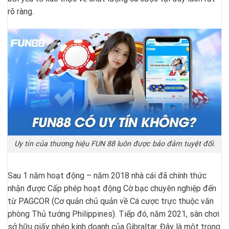
rõ ràng.
Uy tín của thương hiệu FUN 88 luôn được bảo đảm tuyệt đối.
Sau 1 năm hoạt động – năm 2018 nhà cái đã chính thức
nhận được Cấp phép hoạt động Cờ bạc chuyên nghiệp đến
từ PAGCOR (Cơ quản chủ quản về Cá cược trực thuộc văn
phòng Thủ tướng Philippines). Tiếp đó, năm 2021, sân chơi
sở hữu giấy phép kinh doanh của Gibraltar. Đây là một trong