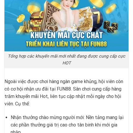
Tổng hợp các khuyến mãi mới nhất đang được cung cấp cực
HOT
Ngoài việc được chơi hàng ngàn game khủng, hội viên còn
có cơ hội nhận ưu đãi tại FUN88. Sân chơi cung cấp hàng
trăm khuyến mãi Hot, liên tục cập nhật mỗi ngày cho hội
viên. Cụ thể:
Nhận thưởng chào mừng người mới: Nền tảng mang lại
các phần thưởng giá trị cao cho tân binh khi mới gia
nhập.