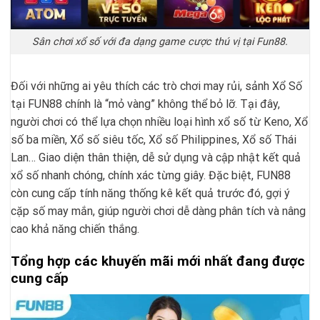
Sân chơi xổ số với đa dạng game cược thú vị tại Fun88.
Đối với những ai yêu thích các trò chơi may rủi, sảnh Xổ Số
tại FUN88 chính là “mỏ vàng” không thể bỏ lỡ. Tại đây,
người chơi có thể lựa chọn nhiều loại hình xổ số từ Keno, Xổ
số ba miền, Xổ số siêu tốc, Xổ số Philippines, Xổ số Thái
Lan… Giao diện thân thiện, dễ sử dụng và cập nhật kết quả
xổ số nhanh chóng, chính xác từng giây. Đặc biệt, FUN88
còn cung cấp tính năng thống kê kết quả trước đó, gợi ý
cặp số may mắn, giúp người chơi dễ dàng phân tích và nâng
cao khả năng chiến thắng.
Tổng hợp các khuyến mãi mới nhất đang được
cung cấp