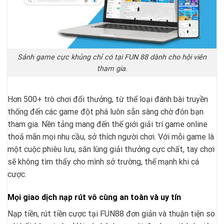
Sảnh game cực khủng chỉ có tại FUN 88 dành cho hội viên
tham gia.
Hơn 500+ trò chơi đổi thưởng, từ thể loại đánh bài truyền
thống đến các game đột phá luôn sẵn sàng chờ đón bạn
tham gia. Nền tảng mang đến thế giới giải trí game online
thoả mãn mọi nhu cầu, sở thích người chơi. Với mỗi game là
một cuộc phiêu lưu, săn lùng giải thưởng cực chất, tay chơi
sẽ không tìm thấy cho mình sở trường, thế mạnh khi cá
cược.
Mọi giao dịch nạp rút vô cùng an toàn và uy tín
Nạp tiền, rút tiền cược tại FUN88 đơn giản và thuận tiện so