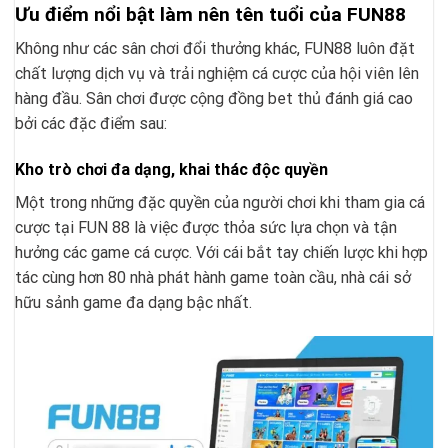
Ưu điểm nổi bật làm nên tên tuổi của FUN88
Không như các sân chơi đổi thưởng khác, FUN88 luôn đặt
chất lượng dịch vụ và trải nghiệm cá cược của hội viên lên
hàng đầu. Sân chơi được cộng đồng bet thủ đánh giá cao
bởi các đặc điểm sau:
Kho trò chơi đa dạng, khai thác độc quyền
Một trong những đặc quyền của người chơi khi tham gia cá
cược tại FUN 88 là việc được thỏa sức lựa chọn và tận
hưởng các game cá cược. Với cái bắt tay chiến lược khi hợp
tác cùng hơn 80 nhà phát hành game toàn cầu, nhà cái sở
hữu sảnh game đa dạng bậc nhất.