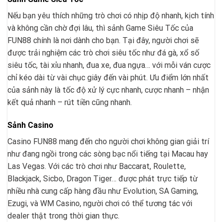
Nếu bạn yêu thích những trò chơi có nhịp độ nhanh, kịch tính
và không cần chờ đợi lâu, thì sảnh Game Siêu Tốc của
FUN88 chính là nơi dành cho bạn. Tại đây, người chơi sẽ
được trải nghiệm các trò chơi siêu tốc như đá gà, xổ số
siêu tốc, tài xỉu nhanh, đua xe, đua ngựa… với mỗi ván cược
chỉ kéo dài từ vài chục giây đến vài phút. Ưu điểm lớn nhất
của sảnh này là tốc độ xử lý cực nhanh, cược nhanh – nhận
kết quả nhanh – rút tiền cũng nhanh.
Sảnh Casino
Casino FUN88 mang đến cho người chơi không gian giải trí
như đang ngồi trong các sòng bạc nổi tiếng tại Macau hay
Las Vegas. Với các trò chơi như Baccarat, Roulette,
Blackjack, Sicbo, Dragon Tiger… được phát trực tiếp từ
nhiều nhà cung cấp hàng đầu như Evolution, SA Gaming,
Ezugi, và WM Casino, người chơi có thể tương tác với
dealer thật trong thời gian thực.