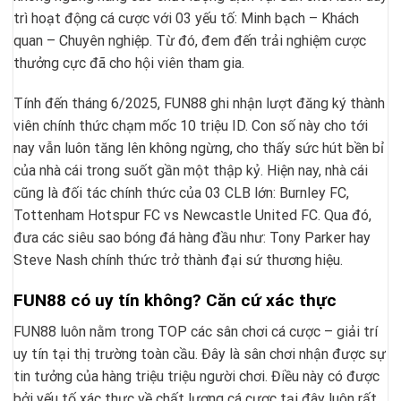
trì hoạt động cá cược với 03 yếu tố: Minh bạch – Khách
quan – Chuyên nghiệp. Từ đó, đem đến trải nghiệm cược
thưởng cực đã cho hội viên tham gia.
Tính đến tháng 6/2025, FUN88 ghi nhận lượt đăng ký thành
viên chính thức chạm mốc 10 triệu ID. Con số này cho tới
nay vẫn luôn tăng lên không ngừng, cho thấy sức hút bền bỉ
của nhà cái trong suốt gần một thập kỷ. Hiện nay, nhà cái
cũng là đối tác chính thức của 03 CLB lớn: Burnley FC,
Tottenham Hotspur FC vs Newcastle United FC. Qua đó,
đưa các siêu sao bóng đá hàng đầu như: Tony Parker hay
Steve Nash chính thức trở thành đại sứ thương hiệu.
FUN88 có uy tín không? Căn cứ xác thực
FUN88 luôn nằm trong TOP các sân chơi cá cược – giải trí
uy tín tại thị trường toàn cầu. Đây là sân chơi nhận được sự
tin tưởng của hàng triệu triệu người chơi. Điều này có được
bởi yếu tố xác thực về chất lượng cá cược tại đây luôn rất