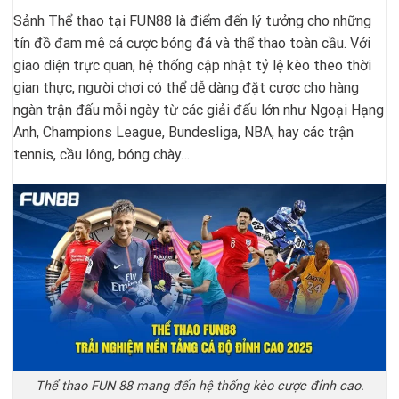
Sảnh Thể thao tại FUN88 là điểm đến lý tưởng cho những
tín đồ đam mê cá cược bóng đá và thể thao toàn cầu. Với
giao diện trực quan, hệ thống cập nhật tỷ lệ kèo theo thời
gian thực, người chơi có thể dễ dàng đặt cược cho hàng
ngàn trận đấu mỗi ngày từ các giải đấu lớn như Ngoại Hạng
Anh, Champions League, Bundesliga, NBA, hay các trận
tennis, cầu lông, bóng chày…
Thể thao FUN 88 mang đến hệ thống kèo cược đỉnh cao.